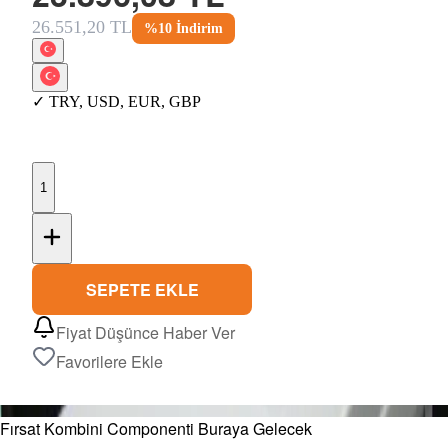
26.551,20 TL
%
10
İndirim
✓
TRY
,
USD
,
EUR
,
GBP
1
SEPETE EKLE
Fiyat Düşünce Haber Ver
Favorilere Ekle
Fırsat Kombini Componenti Buraya Gelecek