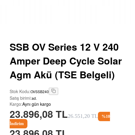
SSB OV Series 12 V 240
Amper Deep Cycle Solar
Agm Akü (TSE Belgeli)
Stok Kodu
:
OVSSB240
Satış birimi
:
ad.
Kargo
:
Aynı gün kargo
23.896,08 TL
26.551,20 TL
%
10
İndirim
23.896,08 TL