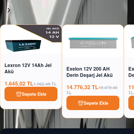
%
16.17
%
20.00
Lexron 12V 14Ah Jel
Exelon 12V 200 AH
Ex
Akü
Derin Deşarj Jel Akü
De
1.645,02 TL
1.962,48 TL
14.776,32 TL
11
18.470,40
TL
TL
Sepete Ekle
Sepete Ekle